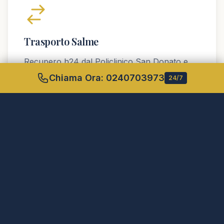
Trasporto Salme
Recupero h24 dal Policlinico San Donato e
RSA.
Chiama Ora:
0240703973
24/7
Camera Ardente
Spazi riservati per l'ultimo saluto.